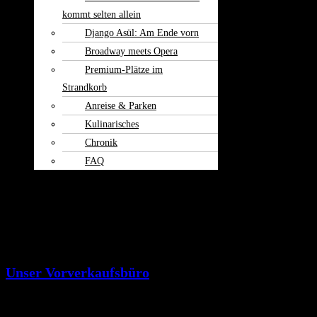
kommt selten allein
Django Asül: Am Ende vorn
Broadway meets Opera
Premium-Plätze im
Strandkorb
Anreise & Parken
Kulinarisches
Chronik
FAQ
Theater am
Burgerfeld
Kontakt
Unser Vorverkaufsbüro
Adresse:
Schloßplatz 1, 85570 Markt Schwaben (Eingang an der Rückseite