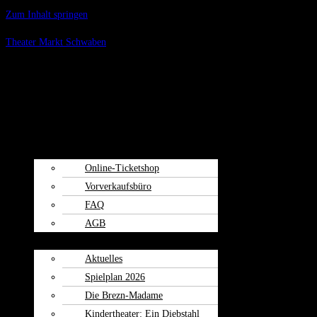
Zum Inhalt springen
Theater Markt Schwaben
Menü
Spielplan
Kartenvorverkauf
Online-Ticketshop
Vorverkaufsbüro
FAQ
AGB
Weiherspiele
Aktuelles
Spielplan 2026
Die Brezn-Madame
Kindertheater: Ein Diebstahl