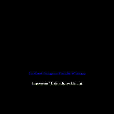
des Rathauses)
Telefon:
0 81 21/22 4 22
Öffnungszeiten:
Freitag, 16 bis 18 Uhr
März – Juli zusätzlich: Mittwoch, 16 bis 18 Uhr
Individuelle Öffnungs- oder Schließzeiten
werden bei Bedarf hier
kurzfristig bekannt gegeben.
Facebook
Instagram
Youtube
Whatsapp
Impressum / Datenschutzerklärung