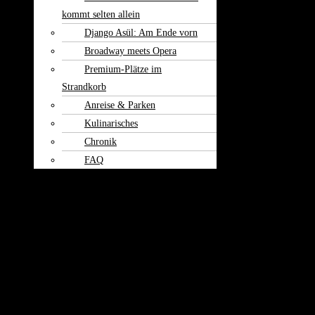
kommt selten allein
Django Asül: Am Ende vorn
Broadway meets Opera
Premium-Plätze im
Strandkorb
Anreise & Parken
Kulinarisches
Chronik
FAQ
Theater am
Burgerfeld
Kontakt
Häufig gestellte Fragen rund um die Weiherspiele
Wo kann ich Karten kaufen?