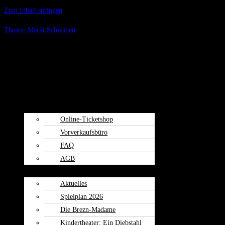
Zum Inhalt springen
Theater Markt Schwaben
Menü
Spielplan
Kartenvorverkauf
Online-Ticketshop
Vorverkaufsbüro
FAQ
AGB
Weiherspiele
Aktuelles
Spielplan 2026
Die Brezn-Madame
Kindertheater: Ein Diebstahl