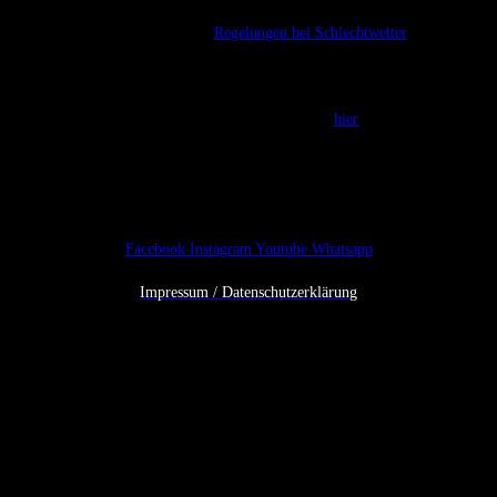
Bitte beachten Sie hierzu unsere
Regelungen bei Schlechtwetter
.
Bieten Sie vor Ort Getränke und Essen an?
Hinweise zum gastronomischen Angebot haben wir
hier
für Sie
zusammengefasst.
Facebook
Instagram
Youtube
Whatsapp
Impressum / Datenschutzerklärung