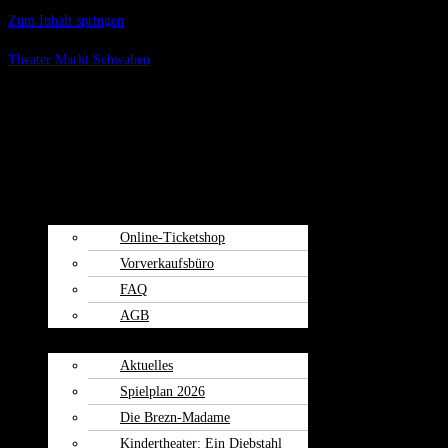
Zum Inhalt springen
Theater Markt Schwaben
Menü
Spielplan
Kartenvorverkauf
Online-Ticketshop
Vorverkaufsbüro
FAQ
AGB
Weiherspiele
Aktuelles
Spielplan 2026
Die Brezn-Madame
Kindertheater: Ein Diebstahl