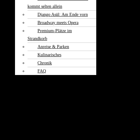
kommt selten allein
Django Asül: Am Ende vorn
Broadway meets Opera
Premium-Plätze im
Strandkorb
Anreise & Parken
Kulinarisches
Chronik
FAQ
Theater am
Burgerfeld
Kontakt
So erreichen Sie uns
Für Veranstalter, Künstler und Agenturen:
Sie möchten gemeinsam mit uns eine kulturelle Veranstaltung bzw. ein