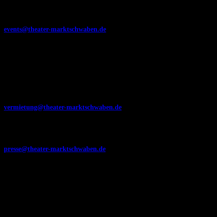
Gastspiel im Theater am Burgerfeld abhalten? Dann schreiben Sie uns
einfach eine E-Mail an:
events@theater-marktschwaben.de
Theater am Burgerfeld mieten:
Sie können für Ihre private oder geschäftliche Veranstaltung das Theater am
Burgerfeld mieten. Interesse? Dann schreiben Sie uns einfach eine E-Mail
an:
vermietung@theater-marktschwaben.de
Presse- und Interviewanfragen:
presse@theater-marktschwaben.de
Helfer werden!
Rund um unsere kulturellen Veranstaltungen gibt es vielfältige Tätigkeiten.
Eines ist sicher: Man kann sich mit nahezu jedem Talent und jeder Fähigkeit
einbringen! Sie möchten uns unterstützen? Wir sind dankbar über jede