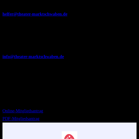
Hilfe! Schreiben Sie uns:
helfer@theater-marktschwaben.de
Allgemein
Sie möchten uns wegen eines anderen Themas kontaktieren? Schreiben Sie
uns:
info@theater-marktschwaben.de
Mitglied werden!
Wir freuen uns über jedes neue Mitglied in unserem Verein. Füllen Sie
einfach den Mitgliedsantrag aus und schicken sie ihn uns zu – per Post oder
einfach direkt online. Herzlich Willkommen!
Online-Mitgliedsantrag
PDF-Mitgliedsantrag