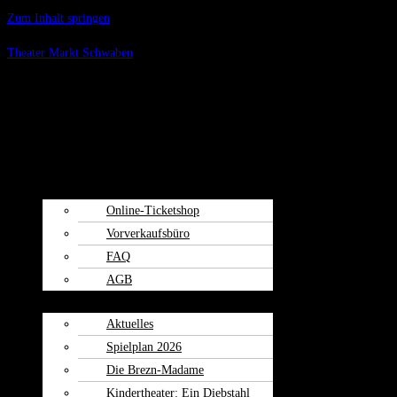
Zum Inhalt springen
Theater Markt Schwaben
Menü
Spielplan
Kartenvorverkauf
Online-Ticketshop
Vorverkaufsbüro
FAQ
AGB
Weiherspiele
Aktuelles
Spielplan 2026
Die Brezn-Madame
Kindertheater: Ein Diebstahl