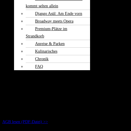
kommt selten allein
Django Asül: Am Ende vorn
Broadway meets Opera
Premium-Plätze im
Strandkorb
Anreise & Parken
Kulinarisches
Chronik
FAQ
Theater am
Burgerfeld
Kontakt
Unsere Allgemeinen Geschäftsbedingungen
(AGB)
AGB lesen (PDF-Datei) >>