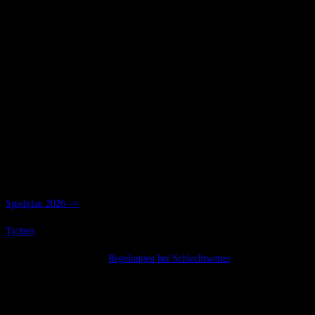
CHOREOGRAPHIE
Tamara McAboy
STATISTERIE
Sabrina McAboy (Leitung)
3. Juli bis 1. August 2026
jeweils Donnerstag bis Samstag und Mittwoch, 22. Juli
Beginn: 20.30 Uhr | Einlass: 18:30 Uhr
Dauer: ca. 2 Std. (keine Pause)
Spielplan 2026 >>
Tickets
Bitte beachten Sie unsere
Regelungen bei Schlechtwetter
.
Freilichtbühne am Kirchweiher
Schloßplatz 1, 85570 Markt Schwaben