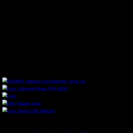
Tickets:
Kat. II 36 EUR
Kat. I 39 EUR
Ermäßigungen:
Gruppenrabatt –10 %
Jugendliche bis 18 Jahren –10 EUR
Premierenfieber-Special (3./4. Juli) –3 EUR
Unsere Unterstützer