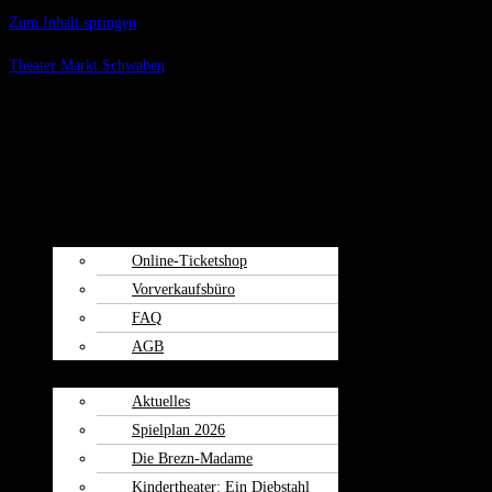
Zum Inhalt springen
Theater Markt Schwaben
Menü
Spielplan
Kartenvorverkauf
Online-Ticketshop
Vorverkaufsbüro
FAQ
AGB
Weiherspiele
Aktuelles
Spielplan 2026
Die Brezn-Madame
Kindertheater: Ein Diebstahl