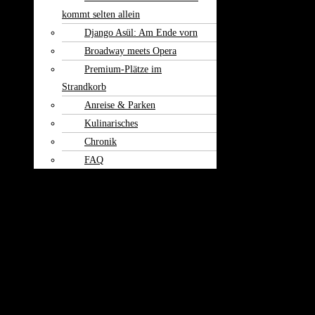
kommt selten allein
Django Asül: Am Ende vorn
Broadway meets Opera
Premium-Plätze im
Strandkorb
Anreise & Parken
Kulinarisches
Chronik
FAQ
Theater am
Burgerfeld
Kontakt
Weiherspiele 2026 / Freilichttheater
Die Brezn-Madame
Komödie frei nach George Bernard Shaws „Pygmalion“