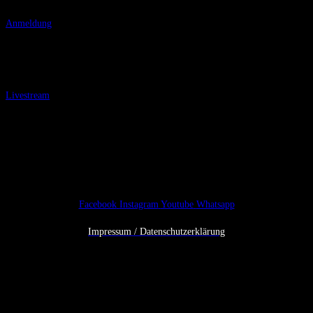
Anmeldung
Theater am Burgerfeld
Münterstr. 5, 85570 Markt Schwaben
Livestream
Eintritt
kostenlos
Facebook
Instagram
Youtube
Whatsapp
Impressum / Datenschutzerklärung