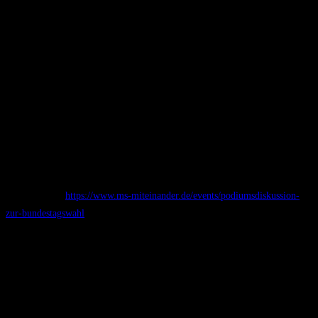
Podiumsdiskussion zur Bundestagswahl
mit Kandidaten des Wahlkreises Erding -
Ebersberg
Das „Netzwerk Demokratie Ebersberg/Erding“ lädt zur Podiumsdiskussion
mit Direktkandidaten des Wahlkreises.
Für den Besuch der Veranstaltung ist eine Anmeldung erforderlich.
Weitere Infos:
https://www.ms-miteinander.de/events/podiumsdiskussion-
zur-bundestagswahl
Die Veranstaltung wird auch per Livestream übertragen.
Sonntag, 26. Januar 2025 | 16 Uhr
Einlass: 15 Uhr