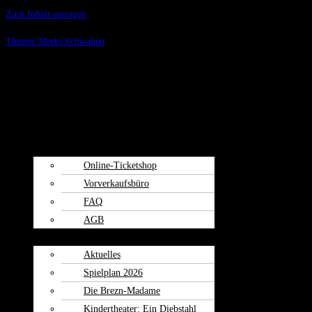
Zum Inhalt springen
Theater Markt Schwaben
Menü
Spielplan
Kartenvorverkauf
Online-Ticketshop
Vorverkaufsbüro
FAQ
AGB
Weiherspiele
Aktuelles
Spielplan 2026
Die Brezn-Madame
Kindertheater: Ein Diebstahl