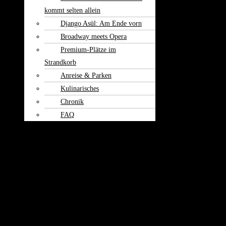
kommt selten allein
Django Asül: Am Ende vorn
Broadway meets Opera
Premium-Plätze im
Strandkorb
Anreise & Parken
Kulinarisches
Chronik
FAQ
Theater am
Burgerfeld
Kontakt
Podiumsdiskussion zur Bundestagswahl
mit Kandidaten des Wahlkreises Erding -
Ebersberg