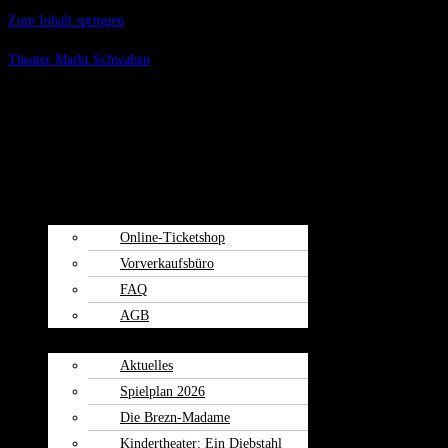
Zum Inhalt springen
Theater Markt Schwaben
Menü
Spielplan
Kartenvorverkauf
Online-Ticketshop
Vorverkaufsbüro
FAQ
AGB
Weiherspiele
Aktuelles
Spielplan 2026
Die Brezn-Madame
Kindertheater: Ein Diebstahl