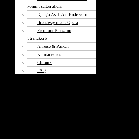
kommt selten allein
Django Asül: Am Ende vorn
Broadway meets Opera
Premium-Plätze im
Strandkorb
Anreise & Parken
Kulinarisches
Chronik
FAQ
Theater am
Burgerfeld
Kontakt
Ludwig Seuss & Band
Konzert