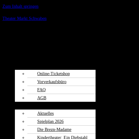
Zum Inhalt springen
Theater Markt Schwaben
Menü
Spielplan
Kartenvorverkauf
Online-Ticketshop
Vorverkaufsbüro
FAQ
AGB
Weiherspiele
Aktuelles
Spielplan 2026
Die Brezn-Madame
Kindertheater: Ein Diebstahl