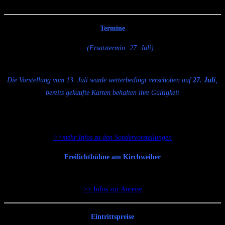
Uraufführung: 2005, Luisenburg Festspiele Wunsiedel
Termine
Samstag, 13. Juli
(Ersatztermin: 27. Juli)
und 20. Juli
Beginn: jew. 16 Uhr
Die Vorstellung vom 13. Juli wurde wetterbedingt verschoben auf
27. Juli
;
bereits gekaufte Karten behalten ihre Gültigkeit
Sondervorstellungen für Schulen und Kindergärten:
Donnertstag, 18. Juli | 8.30 Uhr sowie 10.30 Uhr
>>mehr Infos zu den Sondervorstellungen
Freilichtbühne am Kirchweiher
Markt Schwaben
>> Infos zur Anreise
Eintrittspreise