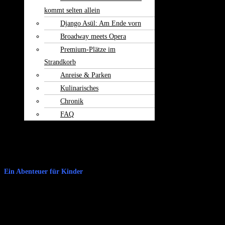
kommt selten allein
Django Asül: Am Ende vorn
Broadway meets Opera
Premium-Plätze im
Strandkorb
Anreise & Parken
Kulinarisches
Chronik
FAQ
Theater am
Burgerfeld
Kontakt
Ein Abenteuer für Kinder
Wer kennt und liebt ihn nicht, den ebenso wagemutigen wie schlagfertigen
Retter der Armen, Robin Hood? Auch in Eva Toffols Fassung scheut er kein
Abenteuer und lässt keinen Streich aus, um die Dorfbewohner aus der