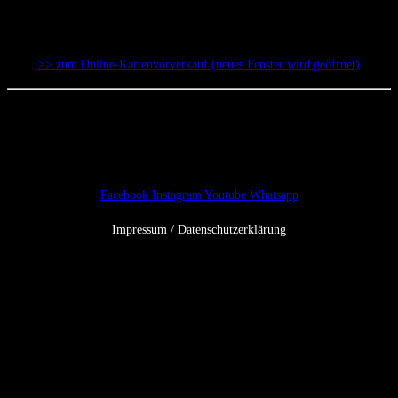
Erwachsene: 11 EUR (inkl. Gebühren)
Kinder, Jugendliche, Schwerbehinderte: 8 EUR (inkl. Gebühren)
>> zum Online-Kartenvorverkauf (neues Fenster wird geöffnet)
Facebook
Instagram
Youtube
Whatsapp
Impressum / Datenschutzerklärung