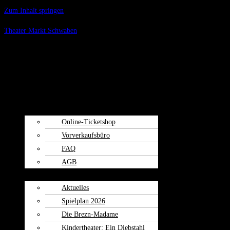
Zum Inhalt springen
Theater Markt Schwaben
Menü
Spielplan
Kartenvorverkauf
Online-Ticketshop
Vorverkaufsbüro
FAQ
AGB
Weiherspiele
Aktuelles
Spielplan 2026
Die Brezn-Madame
Kindertheater: Ein Diebstahl