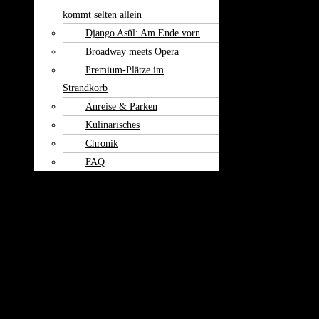
kommt selten allein
Django Asül: Am Ende vorn
Broadway meets Opera
Premium-Plätze im
Strandkorb
Anreise & Parken
Kulinarisches
Chronik
FAQ
Theater am
Burgerfeld
Kontakt
Der Froschkönig
Theater von Kindern - für Kinder