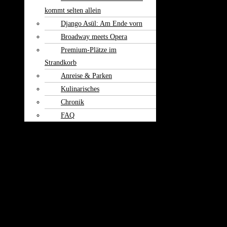
kommt selten allein
Django Asül: Am Ende vorn
Broadway meets Opera
Premium-Plätze im
Strandkorb
Anreise & Parken
Kulinarisches
Chronik
FAQ
Theater am
Burgerfeld
Kontakt
Der Wolpert und Freunde: Apropos
mit Joe Heinrich
„Der Wolpert und Freunde“ ist weltweit das einzige Kabarettprogramm, mit