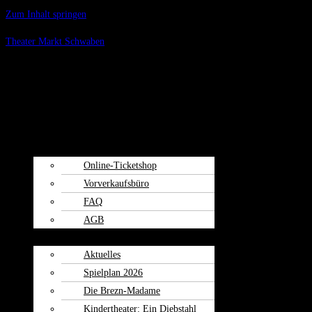
Zum Inhalt springen
Theater Markt Schwaben
Menü
Spielplan
Kartenvorverkauf
Online-Ticketshop
Vorverkaufsbüro
FAQ
AGB
Weiherspiele
Aktuelles
Spielplan 2026
Die Brezn-Madame
Kindertheater: Ein Diebstahl