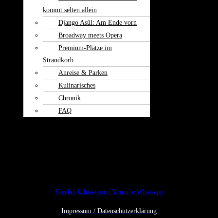
kommt selten allein
Django Asül: Am Ende vorn
Broadway meets Opera
Premium-Plätze im
Strandkorb
Anreise & Parken
Kulinarisches
Chronik
FAQ
Theater am
Burgerfeld
Kontakt
Facebook
Instagram
Youtube
Whatsapp
Impressum / Datenschutzerklärung