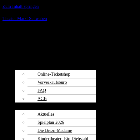
Zum Inhalt springen
Theater Markt Schwaben
Menü
Spielplan
Kartenvorverkauf
Online-Ticketshop
Vorverkaufsbüro
FAQ
AGB
Weiherspiele
Aktuelles
Spielplan 2026
Die Brezn-Madame
Kindertheater: Ein Diebstahl