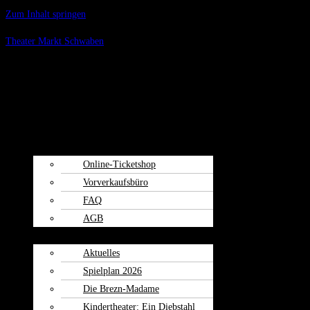
Zum Inhalt springen
Theater Markt Schwaben
Menü
Spielplan
Kartenvorverkauf
Online-Ticketshop
Vorverkaufsbüro
FAQ
AGB
Weiherspiele
Aktuelles
Spielplan 2026
Die Brezn-Madame
Kindertheater: Ein Diebstahl