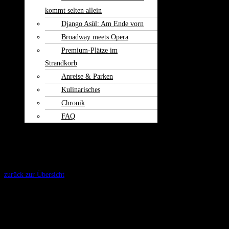
kommt selten allein
Django Asül: Am Ende vorn
Broadway meets Opera
Premium-Plätze im
Strandkorb
Anreise & Parken
Kulinarisches
Chronik
FAQ
Theater am
Burgerfeld
Kontakt
zurück zur Übersicht
2013 | Loch Ness - Eine ungeheuerliche
Geschichte